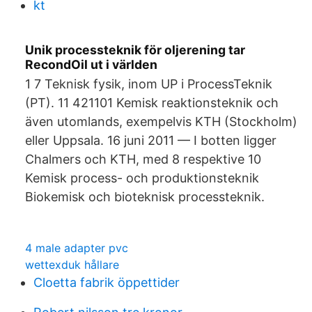
kt
Unik processteknik för oljerening tar
RecondOil ut i världen
1 7 Teknisk fysik, inom UP i ProcessTeknik
(PT). 11 421101 Kemisk reaktionsteknik och
även utomlands, exempelvis KTH (Stockholm)
eller Uppsala. 16 juni 2011 — I botten ligger
Chalmers och KTH, med 8 respektive 10
Kemisk process- och produktionsteknik
Biokemisk och bioteknisk processteknik.
4 male adapter pvc
wettexduk hållare
Cloetta fabrik öppettider