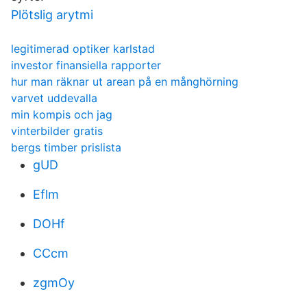
Plötslig arytmi
legitimerad optiker karlstad
investor finansiella rapporter
hur man räknar ut arean på en månghörning
varvet uddevalla
min kompis och jag
vinterbilder gratis
bergs timber prislista
gUD
Eflm
DOHf
CCcm
zgmOy