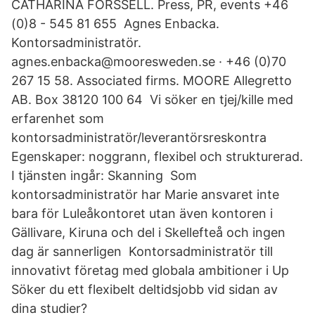
CATHARINA FORSSELL. Press, PR, events +46
(0)8 - 545 81 655 Agnes Enbacka.
Kontorsadministratör.
agnes.enbacka@mooresweden.se · +46 (0)70
267 15 58. Associated firms. MOORE Allegretto
AB. Box 38120 100 64 Vi söker en tjej/kille med
erfarenhet som
kontorsadministratör/leverantörsreskontra
Egenskaper: noggrann, flexibel och strukturerad.
I tjänsten ingår: Skanning Som
kontorsadministratör har Marie ansvaret inte
bara för Luleåkontoret utan även kontoren i
Gällivare, Kiruna och del i Skellefteå och ingen
dag är sannerligen Kontorsadministratör till
innovativt företag med globala ambitioner i Up
Söker du ett flexibelt deltidsjobb vid sidan av
dina studier?