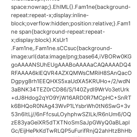
space:nowrap;}.EhIML{}.Fam1ne{background-
repeat:repeat-x;display:inline-
block;overflow:hidden;position:relative;}.Fam1
ne span{background-repeat:repeat-
x;display:block}.KsUr1
.Fam1ne,.Fam1ne.sCCsuc{background-
image:url(data:image/png;base64,iVBORw0KG
goAAAANSUhEUgAAABoAAAAaCAQAAAADQ4
RFAAAA6klEQVR4AZXQMWsCMRiH8SAnQacO
Dgpyg8rh1EEQHXS5xaUdXA5KRUHo+/2/wdN
3aBNK34TEZ0rCD86/S/140ZydI9WrVo3etUrk
+dJ8Hdog2qYO9YjW16ARD0R7MCpHC+SnRT
k6BHQoR0NAg43WvP1LYsbrWh0tN6SwG+3v
53n6ItLj//6nFfcsuLOyhphwSZILk/R6nUm6/OQ
zE83yaGeiXR5dTXTNoSmSaJpGWyQ0aBLapl
Gc/EijHePkKdTwRLQP5uFurifRnjQ2ahHtzBhHb