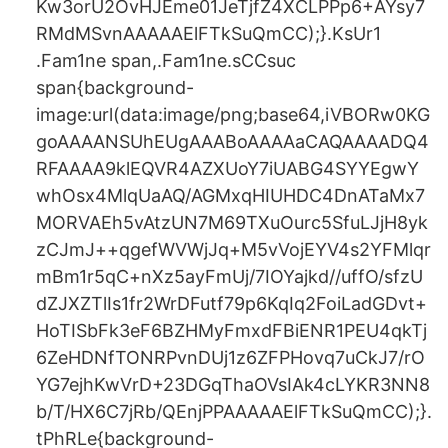
Kw3orU2OvHJEme01JeTjfZ4XCLPPp6+AYsy7
RMdMSvnAAAAAElFTkSuQmCC);}.KsUr1
.Fam1ne span,.Fam1ne.sCCsuc
span{background-
image:url(data:image/png;base64,iVBORw0KG
goAAAANSUhEUgAAABoAAAAaCAQAAAADQ4
RFAAAA9klEQVR4AZXUoY7iUABG4SYYEgwY
whOsx4MlqUaAQ/AGMxqHIUHDC4DnATaMx7
MORVAEh5vAtzUN7M69TXuOurc5SfuLJjH8yk
zCJmJ++qgefWVWjJq+M5vVojEYV4s2YFMlqr
mBm1r5qC+nXz5ayFmUj/7IOYajkd//uffO/sfzU
dZJXZTlIs1fr2WrDFutf79p6KqIq2FoiLadGDvt+
HoTISbFk3eF6BZHMyFmxdFBiENR1PEU4qkTj
6ZeHDNfTONRPvnDUj1z6ZFPHovq7uCkJ7/rO
YG7ejhKwVrD+23DGqThaOVsIAk4cLYKR3NN8
b/T/HX6C7jRb/QEnjPPAAAAAElFTkSuQmCC);}.
tPhRLe{background-