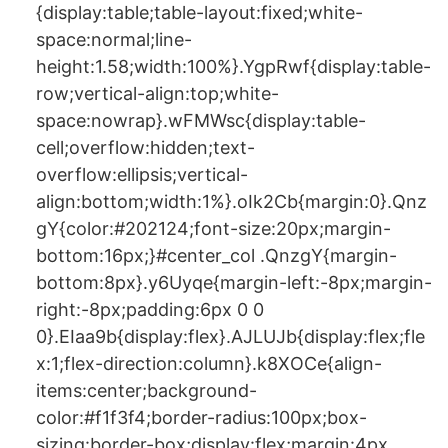
{display:table;table-layout:fixed;white-
space:normal;line-
height:1.58;width:100%}.YgpRwf{display:table-
row;vertical-align:top;white-
space:nowrap}.wFMWsc{display:table-
cell;overflow:hidden;text-
overflow:ellipsis;vertical-
align:bottom;width:1%}.oIk2Cb{margin:0}.Qnz
gY{color:#202124;font-size:20px;margin-
bottom:16px;}#center_col .QnzgY{margin-
bottom:8px}.y6Uyqe{margin-left:-8px;margin-
right:-8px;padding:6px 0 0
0}.EIaa9b{display:flex}.AJLUJb{display:flex;fle
x:1;flex-direction:column}.k8XOCe{align-
items:center;background-
color:#f1f3f4;border-radius:100px;box-
sizing:border-box;display:flex;margin:4px