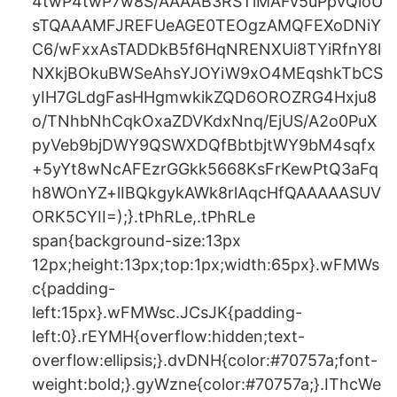
4twP4twP7w8S/AAAAB3RSTlMAFv5uPpvQloU
sTQAAAMFJREFUeAGE0TEOgzAMQFEXoDNiY
C6/wFxxAsTADDkB5f6HqNRENXUi8TYiRfnY8l
NXkjBOkuBWSeAhsYJOYiW9xO4MEqshkTbCS
yIH7GLdgFasHHgmwkikZQD6OROZRG4Hxju8
o/TNhbNhCqkOxaZDVKdxNnq/EjUS/A2o0PuX
pyVeb9bjDWY9QSWXDQfBbtbjtWY9bM4sqfx
+5yYt8wNcAFEzrGGkk5668KsFrKewPtQ3aFq
h8WOnYZ+lIBQkgykAWk8rlAqcHfQAAAAASUV
ORK5CYII=);}.tPhRLe,.tPhRLe
span{background-size:13px
12px;height:13px;top:1px;width:65px}.wFMWs
c{padding-
left:15px}.wFMWsc.JCsJK{padding-
left:0}.rEYMH{overflow:hidden;text-
overflow:ellipsis;}.dvDNH{color:#70757a;font-
weight:bold;}.gyWzne{color:#70757a;}.IThcWe