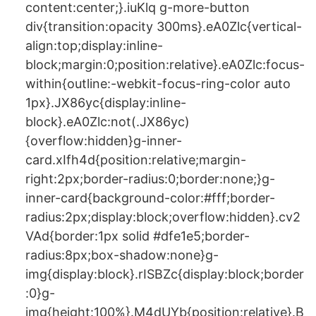
content:center;}.iuKlq g-more-button
div{transition:opacity 300ms}.eA0Zlc{vertical-
align:top;display:inline-
block;margin:0;position:relative}.eA0Zlc:focus-
within{outline:-webkit-focus-ring-color auto
1px}.JX86yc{display:inline-
block}.eA0Zlc:not(.JX86yc)
{overflow:hidden}g-inner-
card.xIfh4d{position:relative;margin-
right:2px;border-radius:0;border:none;}g-
inner-card{background-color:#fff;border-
radius:2px;display:block;overflow:hidden}.cv2
VAd{border:1px solid #dfe1e5;border-
radius:8px;box-shadow:none}g-
img{display:block}.rISBZc{display:block;border
:0}g-
img{height:100%}.M4dUYb{position:relative}.B