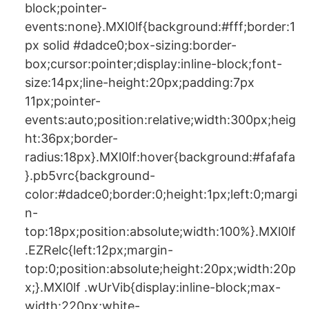
block;pointer-
events:none}.MXl0lf{background:#fff;border:1
px solid #dadce0;box-sizing:border-
box;cursor:pointer;display:inline-block;font-
size:14px;line-height:20px;padding:7px
11px;pointer-
events:auto;position:relative;width:300px;heig
ht:36px;border-
radius:18px}.MXl0lf:hover{background:#fafafa
}.pb5vrc{background-
color:#dadce0;border:0;height:1px;left:0;margi
n-
top:18px;position:absolute;width:100%}.MXl0lf
.EZRelc{left:12px;margin-
top:0;position:absolute;height:20px;width:20p
x;}.MXl0lf .wUrVib{display:inline-block;max-
width:220px;white-