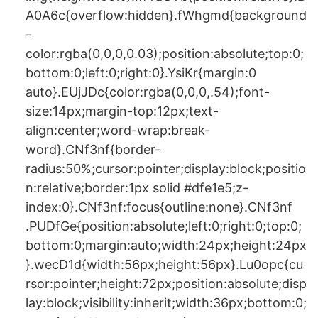
A0A6c{overflow:hidden}.fWhgmd{background
-
color:rgba(0,0,0,0.03);position:absolute;top:0;
bottom:0;left:0;right:0}.YsiKr{margin:0
auto}.EUjJDc{color:rgba(0,0,0,.54);font-
size:14px;margin-top:12px;text-
align:center;word-wrap:break-
word}.CNf3nf{border-
radius:50%;cursor:pointer;display:block;positio
n:relative;border:1px solid #dfe1e5;z-
index:0}.CNf3nf:focus{outline:none}.CNf3nf
.PUDfGe{position:absolute;left:0;right:0;top:0;
bottom:0;margin:auto;width:24px;height:24px
}.wecD1d{width:56px;height:56px}.Lu0opc{cu
rsor:pointer;height:72px;position:absolute;disp
lay:block;visibility:inherit;width:36px;bottom:0;