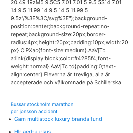
20.49 19zM5 9.5C5 7.01 7.01 5 9.5 5S14 7.01
14 9.5 11.99 14 9.5 14 5 11.99 5
9.5z'/%3E%3C/svg%3E");background-
position:center;background-repeat:no-
repeat;background-size:20px;border-
radius:4px;height:20px;padding:10px;width:20
px}.ClPXac{font-size:medium}.AaVjTc
a:link{display:block;color:#4285f4;font-
weight:normal}.AaVjTc td{padding:0;text-
align:center} Eleverna är trevliga, alla är
accepterade och välkomnade på Schillerska.
Bussar stockholm marathon
per jonsson accident
Gam multistock luxury brands fund
Hlr aed-kursus