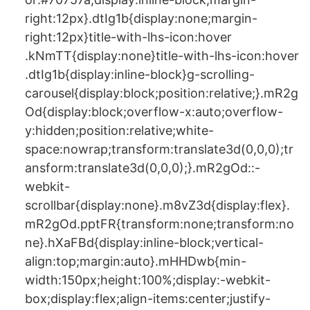
right:12px}.dtIg1b{display:none;margin-
right:12px}title-with-lhs-icon:hover
.kNmTT{display:none}title-with-lhs-icon:hover
.dtIg1b{display:inline-block}g-scrolling-
carousel{display:block;position:relative;}.mR2g
Od{display:block;overflow-x:auto;overflow-
y:hidden;position:relative;white-
space:nowrap;transform:translate3d(0,0,0);tr
ansform:translate3d(0,0,0);}.mR2gOd::-
webkit-
scrollbar{display:none}.m8vZ3d{display:flex}.
mR2gOd.pptFR{transform:none;transform:no
ne}.hXaFBd{display:inline-block;vertical-
align:top;margin:auto}.mHHDwb{min-
width:150px;height:100%;display:-webkit-
box;display:flex;align-items:center;justify-