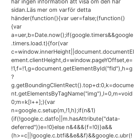
har ingen information att visa om den här
sidan.Läs mer om varför detta
händer(function(){var uer=false;(function()
{var
a=uer,b=Date.now();if(google.timers&&google
.timers.load.t){for(var
c=window.innerHeight||document.documentEl
ement.clientHeight,d=window.pageYOffset,e=
!1,f=!1,g=document.getElementById("fld"),h=g
?
g.getBoundingClientRect().top+d:0,k=docume
nt.getElementsByTagName("img"),l=0,m=void
0;m=k[l++];){var
n=google.c.setup(m,!1,h);if(n&1)
{if(!google.c.datfo||m.hasAttribute("data-
deferred"))e=!0}else n&4&&(f=!0)}a&&
(h>=c||!google.c.btfi&&e&&f)&&google.c.ubr(!