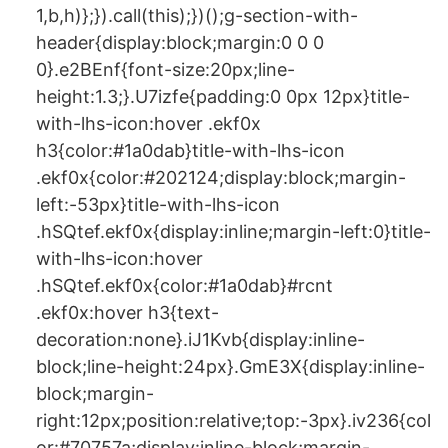
1,b,h)};}).call(this);})();g-section-with-
header{display:block;margin:0 0 0
0}.e2BEnf{font-size:20px;line-
height:1.3;}.U7izfe{padding:0 0px 12px}title-
with-lhs-icon:hover .ekf0x
h3{color:#1a0dab}title-with-lhs-icon
.ekf0x{color:#202124;display:block;margin-
left:-53px}title-with-lhs-icon
.hSQtef.ekf0x{display:inline;margin-left:0}title-
with-lhs-icon:hover
.hSQtef.ekf0x{color:#1a0dab}#rcnt
.ekf0x:hover h3{text-
decoration:none}.iJ1Kvb{display:inline-
block;line-height:24px}.GmE3X{display:inline-
block;margin-
right:12px;position:relative;top:-3px}.iv236{col
or:#70757a;display:inline-block;margin-