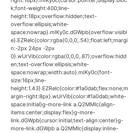
right:16px}.mIKy0c{cursor:pointer;display:bloc
k;font-weight:400;line-
height:18px;overflow:hidden;text-
overflow:ellipsis;white-
space:nowrap}.mIKy0c.dGWpb{overflow:visibl
e}.EZRelc{color:rgba(0,0,0,.54);float:left;margi
n:-2px 24px -2px
0}.wUrVib{color:rgba(0,0,0,.87);overflow:hidd
en;text-overflow:ellipsis;white-
space:nowrap;width:auto}.mIKy0c{font-
size:16px;line-
height:1.43}.EZRelc{color:#1a0dab;flex:none;m
argin-right:8px}.wUrVib{color:#1a0dab;white-
space:initial}g-more-link a.Q2MMlc{align-
items:center;display:flex}g-more-
link.dGWpb{cursor:initial;text-align:center}g-
more-link.dGWpb a.Q2MMlc{display:inline-