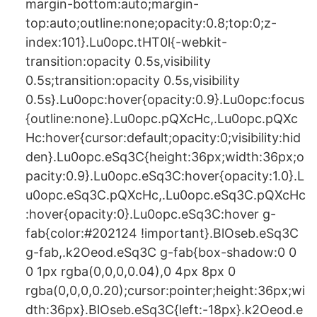
margin-bottom:auto;margin-
top:auto;outline:none;opacity:0.8;top:0;z-
index:101}.Lu0opc.tHT0l{-webkit-
transition:opacity 0.5s,visibility
0.5s;transition:opacity 0.5s,visibility
0.5s}.Lu0opc:hover{opacity:0.9}.Lu0opc:focus
{outline:none}.Lu0opc.pQXcHc,.Lu0opc.pQXc
Hc:hover{cursor:default;opacity:0;visibility:hid
den}.Lu0opc.eSq3C{height:36px;width:36px;o
pacity:0.9}.Lu0opc.eSq3C:hover{opacity:1.0}.L
u0opc.eSq3C.pQXcHc,.Lu0opc.eSq3C.pQXcHc
:hover{opacity:0}.Lu0opc.eSq3C:hover g-
fab{color:#202124 !important}.BlOseb.eSq3C
g-fab,.k2Oeod.eSq3C g-fab{box-shadow:0 0
0 1px rgba(0,0,0,0.04),0 4px 8px 0
rgba(0,0,0,0.20);cursor:pointer;height:36px;wi
dth:36px}.BlOseb.eSq3C{left:-18px}.k2Oeod.e