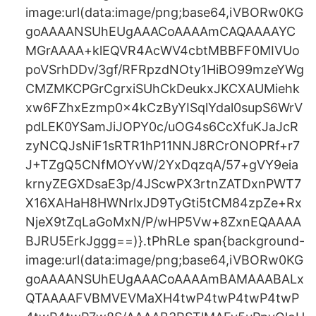
image:url(data:image/png;base64,iVBORw0KG
goAAAANSUhEUgAAACoAAAAmCAQAAAAYC
MGrAAAA+klEQVR4AcWV4cbtMBBFF0MIVUo
poVSrhDDv/3gf/RFRpzdNOty1HiBO99mzeYWg
CMZMKCPGrCgrxiSUhCkDeukxJKCXAUMiehk
xw6FZhxEzmp0x4kCzByYISqlYdal0supS6WrV
pdLEK0YSamJiJOPY0c/uOG4s6CcXfuKJaJcR
zyNCQJsNiF1sRTR1hP11NNJ8RCrONOPRf+r7
J+TZgQ5CNfMOYvW/2YxDqzqA/57+gVY9eia
krnyZEGXDsaE3p/4JScwPX3rtnZATDxnPWT7
X16XAHaH8HWNrlxJD9TyGti5tCM84zpZe+Rx
NjeX9tZqLaGoMxN/P/wHP5Vw+8ZxnEQAAAA
BJRU5ErkJggg==)}.tPhRLe span{background-
image:url(data:image/png;base64,iVBORw0KG
goAAAANSUhEUgAAACoAAAAmBAMAAABALx
QTAAAAFVBMVEVMaXH4twP4twP4twP4twP