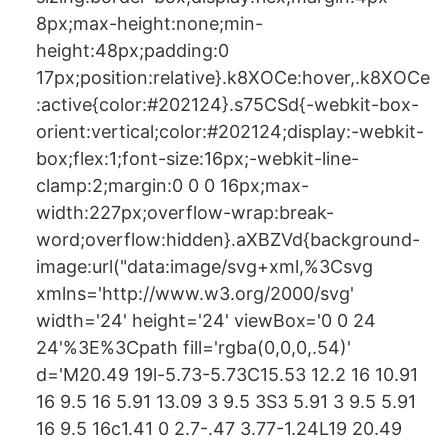
8px;max-height:none;min-
height:48px;padding:0
17px;position:relative}.k8XOCe:hover,.k8XOCe
:active{color:#202124}.s75CSd{-webkit-box-
orient:vertical;color:#202124;display:-webkit-
box;flex:1;font-size:16px;-webkit-line-
clamp:2;margin:0 0 0 16px;max-
width:227px;overflow-wrap:break-
word;overflow:hidden}.aXBZVd{background-
image:url("data:image/svg+xml,%3Csvg
xmlns='http://www.w3.org/2000/svg'
width='24' height='24' viewBox='0 0 24
24'%3E%3Cpath fill='rgba(0,0,0,.54)'
d='M20.49 19l-5.73-5.73C15.53 12.2 16 10.91
16 9.5 16 5.91 13.09 3 9.5 3S3 5.91 3 9.5 5.91
16 9.5 16c1.41 0 2.7-.47 3.77-1.24L19 20.49